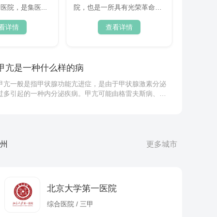
医院，是集医...
院，也是一所具有光荣革命传
统...
看详情
查看详情
甲亢是一种什么样的病
甲亢一般是指甲状腺功能亢进症，是由于甲状腺激素分泌
过多引起的一种内分泌疾病。甲亢可能由格雷夫斯病、甲
状腺结节、甲状腺炎等因素引起，通常表现为心悸、多
急性牛皮癣会发生在龟头上吗
汗、体重下降、手抖、易怒等症状。可通过药物治疗、放
...
急性牛皮癣可能发生在龟头部位。牛皮癣是一种慢性炎症
性皮肤病，医学上称为银屑病，可发生于全身多个部位，
州
更多城市
包括龟头等皮肤黏膜交界处。龟头部位的银屑病主要表现
脊椎骨弯曲怎么办呢？
为边界清晰的红色斑块，表面可能有银白色鳞屑，伴随
...
脊椎骨弯曲怎么办呢？除了常规的外观检查之外，神经系
统的检查是必不可少的，观察是否有感觉、运动障碍等。
北京大学第一医院
感觉分离通常提示脊髓...
玻尿酸的作用是什么
综合医院 / 三甲
玻尿酸的主要作用是保湿锁水、填充塑形、润滑关节以及