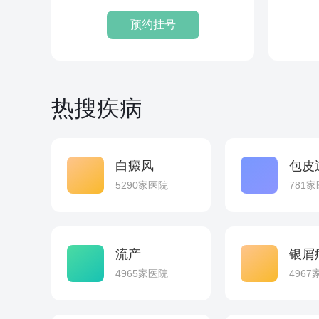
瘤...
预约挂号
热搜疾病
白癜风
包皮
5290家医院
781
流产
银屑
4965家医院
496