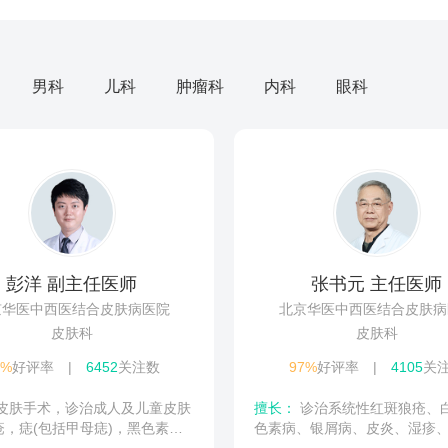
男科
儿科
肿瘤科
内科
眼科
彭洋 副主任医师
张书元 主任医师
京华医中西医结合皮肤病医院
北京华医中西医结合皮肤病
皮肤科
皮肤科
7%
好评率
|
6452
关注数
97%
好评率
|
4105
关
擅长：
诊治系统性红斑狼疮、白癜风、
疮，痣(包括甲母痣)，黑色素
色素病、银屑病、皮炎、湿疹