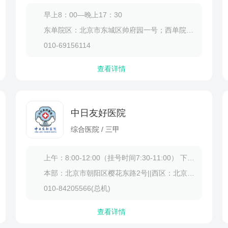
体发出的"健康晴雨表"。那些被我们匆匆
早上8：00—晚上17：30
里，藏着不少健康密码。特别是出现以下3种
什么好处
什么东西补精气最
的该提高警惕了。一、颜色异常的3种...
东单院区：北京市东城区帅府园一号；西单院区北京市西城区大木仓胡同41号
于补充优质蛋白、改善贫血、增强肌肉力
补精气效果最佳的中药材
010-69156114
发育及提升免疫力。牛肉富含血红素铁、
为疲劳乏力、头晕目眩、
2等营养素，对健康有多重益处。1、补充优
等方式综合调理。1、人参：
查看详情
是完整的动物蛋白来源，含有人体所需的
中日友好医院
综合医院 / 三甲
上午：8:00-12:00（挂号时间7:30-11:00） 下午：13:30-17:00（挂号时间13:00-16:00）
本部：北京市朝阳区樱花东路2号||西区：北京市朝阳区双泉堡甲2号||北区：北京市朝阳区文学馆路47号
010-84205566(总机)
查看详情