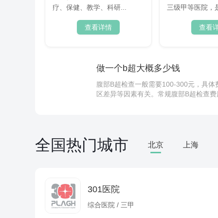
疗、保健、教学、科研...
三级甲等医院，
康...
查看详情
查看
做一个b超大概多少钱
腹部B超检查一般需要100-300元，
区差异等因素有关。常规腹部B超检查费用
等脏器的常规筛查。采用黑白超声设备的基
乌鸡补肾功
乌鸡具有一定
富含优质蛋白
全国热门城市
北京
上海
善肾虚引起的
女人有坏习
要源于其营养
鸡...
防止不孕不育
噩耗，不及时
301医院
很大的损害，
何防止不孕不
综合医院 / 三甲
看...
早上起床第一