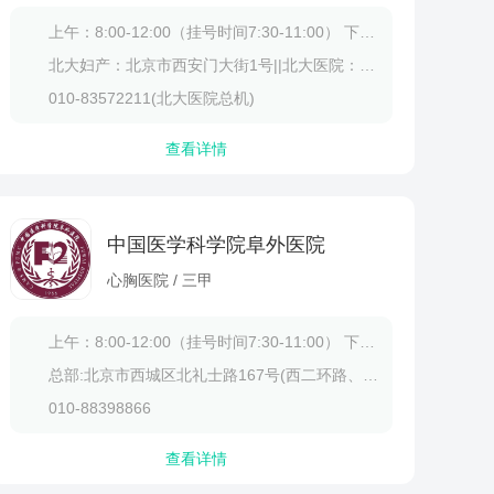
促进组织修复。玻尿酸是人体天然存在的透明质酸，在皮
上午：8:00-12:00（挂号时间7:30-11:00） 下午：13:30-17:00（挂号时间13:00-16:00）
肤、关节和结缔组织中发挥重要功能。1、保湿锁水玻尿酸
好
具有极强的亲水性，能吸收超过自身重量1000倍的...
北大妇产：北京市西安门大街1号||北大医院：北京市西城区西什库大街8号
有人参、黄芪、枸杞、当归、熟地黄。精气不足主要表现
010-83572211(北大医院总机)
腰膝酸软等症状，可通过药膳食疗、穴位按摩、运动调养
人参被称为"补气圣药"，其性微...
查看详情
中国医学科学院阜外医院
心胸医院 / 三甲
上午：8:00-12:00（挂号时间7:30-11:00） 下午：13:30-17:00（挂号时间13:00-16:00）
总部:北京市西城区北礼士路167号(西二环路、阜成门立交桥西侧北)
010-88398866
查看详情