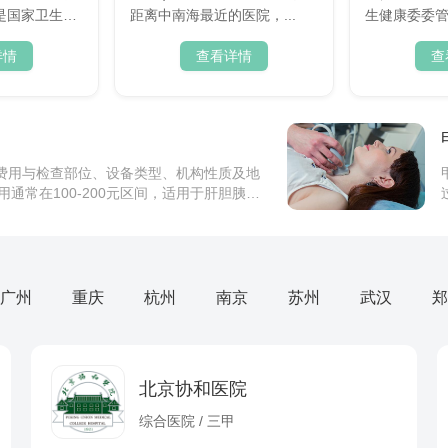
是国家卫生健
距离中南海最近的医院，...
生健康委委管
详情
查看详情
查
具体费用与检查部位、设备类型、机构性质及地
通常在100-200元区间，适用于肝胆胰脾
础...
效如何
射
的补肾功效，适合肾虚人群适量食用。乌鸡
、维生素B族、铁、锌等营养素，有助于改
广州
重庆
杭州
南京
苏州
武汉
郑
疲乏、腰膝酸软等症状。乌鸡的补肾作用主
惯吗？慎防不育！
成分和中医理论支持。从营养学角度，乌
瘙
的方法，不孕不育的出现对整个家庭来说是
治疗不仅影响家庭关系，对自己的身体也有
北京协和医院
为了避免这种情况，大家平时要多预防，如
晨起上厕所，排便若有3种迹象，警惕“癌细胞”来报道，及时检查
育呢？这是许多人想知道的事情。让我们
综合医院 / 三甲
件事，很多人都是直奔卫生间。但你知道