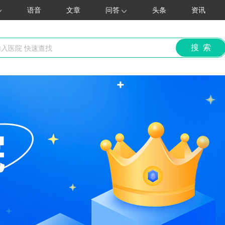
语音
文章
问答
头条
资讯
搜 索