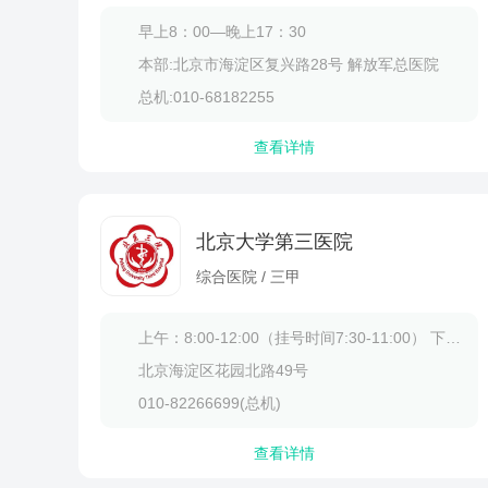
吗？晨便可是身
早上8：00—晚上17：30
冲走的排泄物
常吃牛肉有
异常情况时，真
本部:北京市海淀区复兴路28号 解放军总医院
常吃牛肉有助
总机:010-68182255
量、促进生长
锌、维生素B1
查看详情
质蛋白：牛肉
全...
北京大学第三医院
综合医院 / 三甲
上午：8:00-12:00（挂号时间7:30-11:00） 下午：13:30-17:00（挂号时间13:00-16:00）
北京海淀区花园北路49号
010-82266699(总机)
查看详情