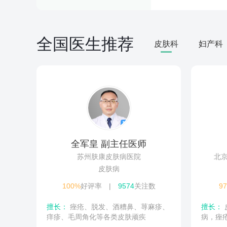
全国医生推荐
皮肤科
妇产科
全军皇 副主任医师
苏州肤康皮肤病医院
北
皮肤病
100%
好评率
|
9574
关注数
9
擅长：
痤疮、脱发、酒糟鼻、荨麻疹、
擅长：
皮肤手术，诊治成人及儿童皮肤
痒疹、毛周角化等各类皮肤顽疾
病，痤