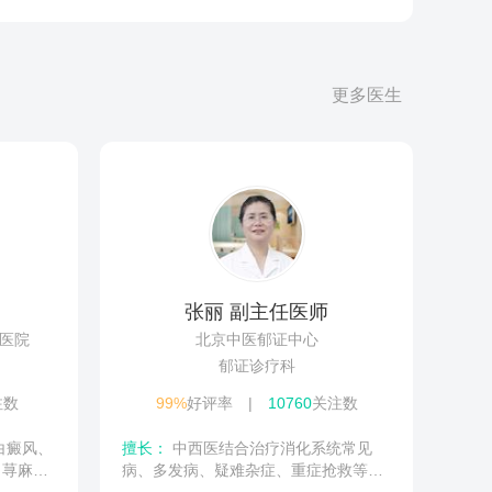
更多医生
张丽 副主任医师
医院
北京中医郁证中心
郁证诊疗科
注数
99%
好评率
|
10760
关注数
擅长：
中西医结合治疗消化系统常见
、荨麻疹
病、多发病、疑难杂症、重症抢救等及