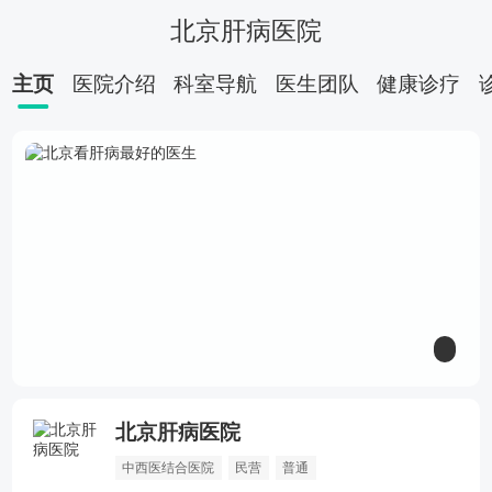
北京肝病医院
主页
医院介绍
科室导航
医生团队
健康诊疗
北京肝病医院
乙肝
小三阳
肝硬化
肝囊肿
中西医结合医院
民营
普通
脾大
胆息肉
胆结石
肝纤维化