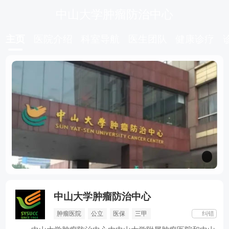
中山大学肿瘤防治中心
主页
医院介绍
科室导航
医生团队
健康诊疗
中山大学肿瘤防治中心
放疗科
肿瘤外科
口腔科
鼻咽科
肿瘤医院
公立
医保
三甲
纠错
泌尿科
乳腺科
儿童肿瘤科
骨与软组织科