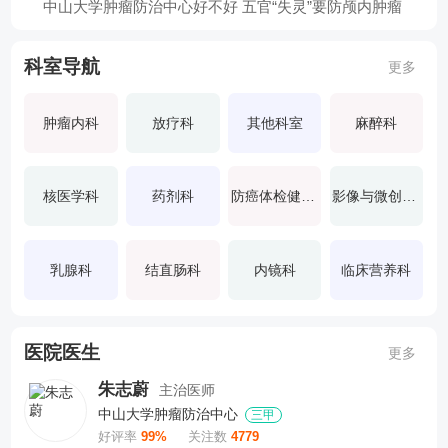
中山大学肿瘤防治中心好不好 五官“失灵”要防颅内肿瘤
科室导航
更多
肿瘤内科
放疗科
其他科室
麻醉科
核医学科
药剂科
防癌体检健康管理中心
影像与微创介入中心
乳腺科
结直肠科
内镜科
临床营养科
医院医生
更多
朱志蔚
主治医师
中山大学肿瘤防治中心
三甲
好评率
99%
关注数
4779