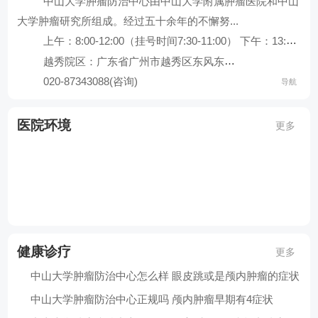
中山大学肿瘤防治中心由中山大学附属肿瘤医院和中山
查看全部科室
大学肿瘤研究所组成。经过五十余年的不懈努...
上午：8:00-12:00（挂号时间7:30-11:00） 下午：13:30-17:00（挂号时间13:00-16:00）
越秀院区：广东省广州市越秀区东风东路65...
020-87343088(咨询)
导航
中山大
医院环境
更多
导航地址：越秀院区：广东省广州市越秀区东风东路651号||黄
联系电话：020-87343088(咨询);020-87343289(挂号);020-8
健康诊疗
更多
中山大学肿瘤防治中心怎么样 眼皮跳或是颅内肿瘤的症状
中山大学肿瘤防治中心正规吗 颅内肿瘤早期有4症状