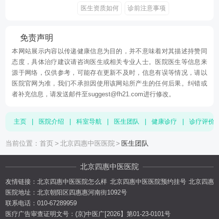
医生资质如何
诊前注意事项
免责声明
本网站展示内容以传递健康信息为目的，并不意味着对其描述持赞同
态度，具体治疗建议请咨询医生或相关专业人士。医院医生等信息来
源于网络，仅供参考，可能存在更新不及时，信息有误等情况，请以
医院官网为准，我们不承担因使用该网站所产生的任何后果。纠错或
者补充信息，请发送邮件至suggest@fh21.com进行修改。
主页
|
医院介绍
|
科室导航
|
医生团队
|
健康诊疗
|
诊疗评价
当前位置：
首页
>
北京四惠中医医院
>
医生团队
北京四惠中医医院
友情链接：
北京四惠中医医院怎么样
北京四惠中医医院预约挂号
北京四惠
医院地址：北京朝阳区四惠惠河南街1092号
联系电话：010-67289959
医疗广告审查证明文号：(京)中医广[2026】第01-23-0101号