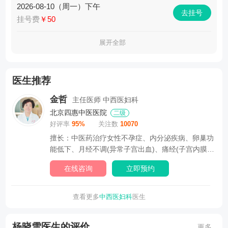
2026-08-10（周一）下午
去挂号
挂号费
￥50
展开全部
医生推荐
金哲
主任医师
中西医妇科
北京四惠中医医院
二级
好评率
95%
关注数
10070
擅长：中医药治疗女性不孕症、内分泌疾病、卵巢功
能低下、月经不调(异常子宫出血)、痛经(子宫内膜
异...
在线咨询
立即预约
查看更多
中西医妇科
医生
杨晓雪医生的评价
更多