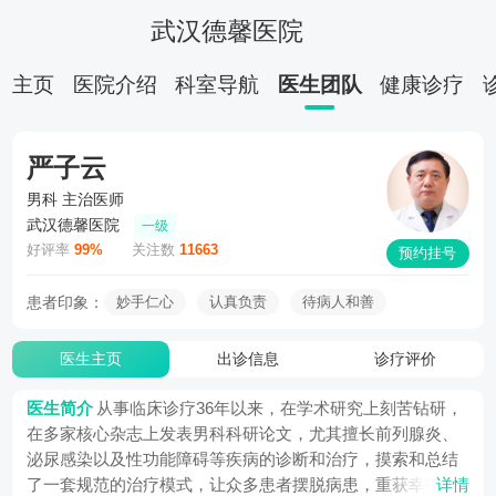
武汉德馨医院
主页
医院介绍
科室导航
医生团队
健康诊疗
严子云
男科
主治医师
武汉德馨医院
一级
好评率
99%
关注数
11663
预约挂号
患者印象：
妙手仁心
认真负责
待病人和善
医生主页
出诊信息
诊疗评价
医生简介
从事临床诊疗36年以来，在学术研究上刻苦钻研，
在多家核心杂志上发表男科科研论文，尤其擅长前列腺炎、
泌尿感染以及性功能障碍等疾病的诊断和治疗，摸索和总结
了一套规范的治疗模式，让众多患者摆脱病患，重获幸福。
详情