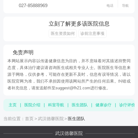
027-85888969
电话
导航
立刻了解更多该医院信息
医生资质如何
诊前注意事项
免责声明
本网站展示内容以传递健康信息为目的，并不意味着对其描述持赞同
态度，具体治疗建议请咨询医生或相关专业人士。医院医生等信息来
源于网络，仅供参考，可能存在更新不及时，信息有误等情况，请以
医院官网为准，我们不承担因使用该网站所产生的任何后果。纠错或
者补充信息，请发送邮件至suggest@fh21.com进行修改。
主页
|
医院介绍
|
科室导航
|
医生团队
|
健康诊疗
|
诊疗评价
当前位置：
首页
>
武汉德馨医院
>
医生团队
武汉德馨医院