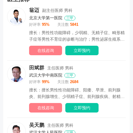
翁迈
副主任医师
男科
北京大学第一医院
三甲
好评率
95%
关注数
5841
擅长：男性性功能障碍，少弱精、无精子症、畸形精
子症等男性不育症的诊断与治疗；男性泌尿生殖系畸
形的...
在线咨询
立即预约
田斌群
主任医师
男科
武汉大学中南医院
三甲
好评率
99%
关注数
2684
擅长：擅长男性性功能障碍、阳痿、早泄、前列腺
炎、前列腺增生、少弱精子症、前列腺疾病、射精障
碍、逆...
在线咨询
立即预约
吴天鹏
主任医师
男科
武汉大学人民医院
三甲