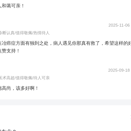
人和蔼可亲！
2025-11-06
诊断认真/值得敬佩/热情待人
在冶癌症方面有独到之处，病人遇见你那真有救了，希望这样的
点赞支持！
2025-09-18
医术高超/值得敬佩/待人可亲
德高尚，该多好啊！