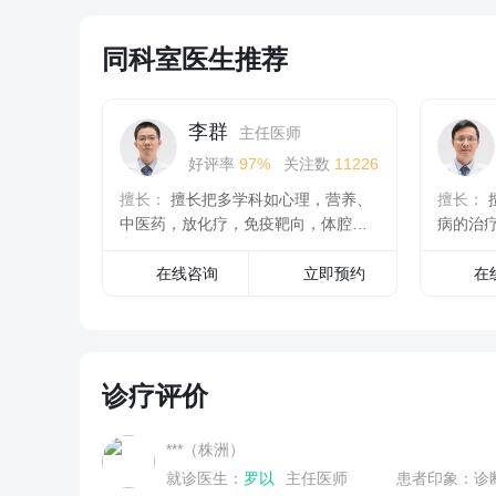
同科室医生推荐
李群
主任医师
好评率
97%
关注数
11226
擅长：
擅长把多学科如心理，营养、
擅长：
中医药，放化疗，免疫靶向，体腔热
病的治
灌...
在线咨询
立即预约
在
诊疗评价
***（株洲）
就诊医生：
罗以
主任医师
患者印象：诊