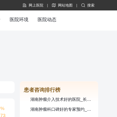
网上医院
|
网站地图
|
搜索
价
医院环境
医院动态
患者咨询排行榜
湖南肿瘤介入技术好的医院_长沙珂信肿瘤医院具体在哪里？
5%
湖南肿瘤科口碑好的专家预约_长沙珂信肿瘤医院李群医生
573