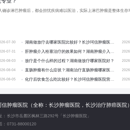
院专业？
人确诊淋巴肿瘤后，都会担忧疾病难以医治，实际上淋巴肿瘤是整体生存
湖南做放疗去哪家医院比较好？长沙珂信肿瘤医院速锐刀放疗
026-07-30
2026
肝肿瘤介入栓塞治疗的效果如何？湖南肿瘤介入治疗厉害的医院
026-07-31
2026
放疗是个什么样的过程？湖南做放疗哪家医院好？
026-08-03
2026
直肠肿瘤有什么症状？湖南治疗直肠肿瘤哪家医院好？
026-08-04
2026
化疗后饮食怎么吃比较好？长沙珂信肿瘤医院营养科详细解答
026-08-05
2026
珂信肿瘤医院（全称：长沙肿瘤医院，长沙治疗肺癌医院
址：
长沙市岳麓区枫林三路292号「长沙肿瘤医院」
话：
0731-88000120