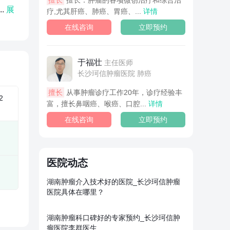
擅长
擅长：肿瘤的各项微创治疗和综合治
.
展
疗,尤其肝癌、肺癌、胃癌、...
详情
在线咨询
立即预约
于福壮
主任医师
长沙珂信肿瘤医院 肺癌
擅长
从事肿瘤诊疗工作20年，诊疗经验丰
2
富，擅长鼻咽癌、喉癌、口腔...
详情
在线咨询
立即预约
医院动态
湖南肿瘤介入技术好的医院_长沙珂信肿瘤
医院具体在哪里？
湖南肿瘤科口碑好的专家预约_长沙珂信肿
瘤医院李群医生