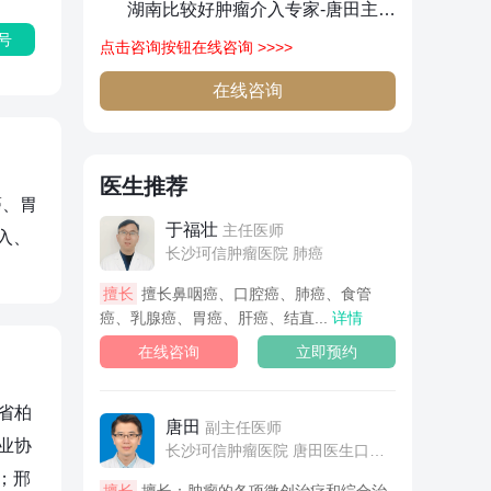
湖南比较好肿瘤介入专家-唐田主任在哪里出诊？
号
点击咨询按钮在线咨询 >>>>
在线咨询
医生推荐
癌、胃
于福壮
主任医师
入、
长沙珂信肿瘤医院 肺癌
擅长
擅长鼻咽癌、口腔癌、肺癌、食管
癌、乳腺癌、胃癌、肝癌、结直...
详情
在线咨询
立即预约
北省柏
唐田
副主任医师
行业协
长沙珂信肿瘤医院 唐田医生口碑如何
；邢