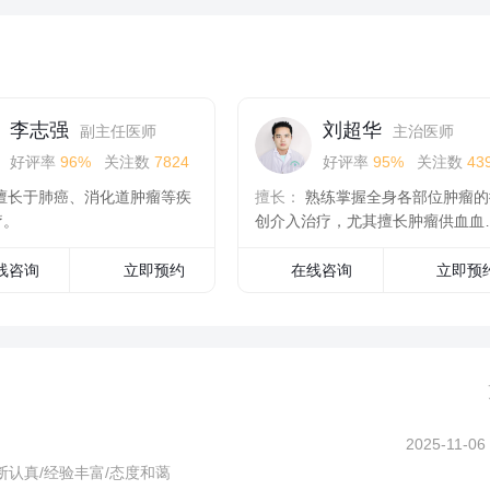
李志强
刘超华
副主任医师
主治医师
好评率
96%
关注数
7824
好评率
95%
关注数
43
擅长于肺癌、消化道肿瘤等疾
擅长：
熟练掌握全身各部位肿瘤的
疗。
创介入治疗，尤其擅长肿瘤供血血
化...
线咨询
立即预约
在线咨询
立即预
2025-11-06
断认真/经验丰富/态度和蔼