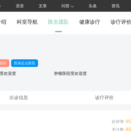
语音
文章
问答
头条
资讯
介绍
科室导航
医生团队
健康诊疗
诊疗评
医院
医保定点医院
受欢迎度
肿瘤医院受欢迎度
出诊信息
诊疗评价
9
好评率
8
关注数