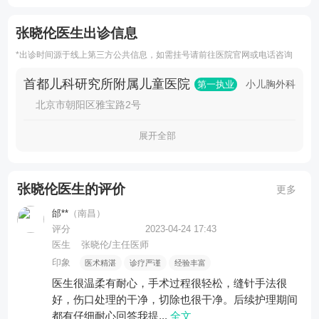
张晓伦医生出诊信息
*出诊时间源于线上第三方公共信息，如需挂号请前往医院官网或电话咨询
首都儿科研究所附属儿童医院
小儿胸外科
第一执业
北京市朝阳区雅宝路2号
展开全部
张晓伦医生的评价
更多
邰**
（南昌）
评分
2023-04-24 17:43
医生
张晓伦/主任医师
印象
医术精湛
诊疗严谨
经验丰富
医生很温柔有耐心，手术过程很轻松，缝针手法很
好，伤口处理的干净，切除也很干净。后续护理期间
都有仔细耐心回答我提...
全文