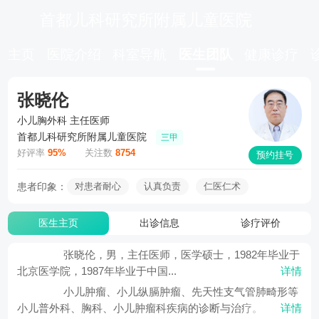
首都儿科研究所附属儿童医院
主页
医院介绍
科室导航
医生团队
健康诊疗
张晓伦
小儿胸外科
主任医师
首都儿科研究所附属儿童医院
三甲
好评率
95%
关注数
8754
预约挂号
患者印象：
对患者耐心
认真负责
仁医仁术
医生主页
出诊信息
诊疗评价
张晓伦，男，主任医师，医学硕士，1982年毕业于
北京医学院，1987年毕业于中国...
详情
小儿肿瘤、小儿纵膈肿瘤、先天性支气管肺畸形等
小儿普外科、胸科、小儿肿瘤科疾病的诊断与治疗。
详情