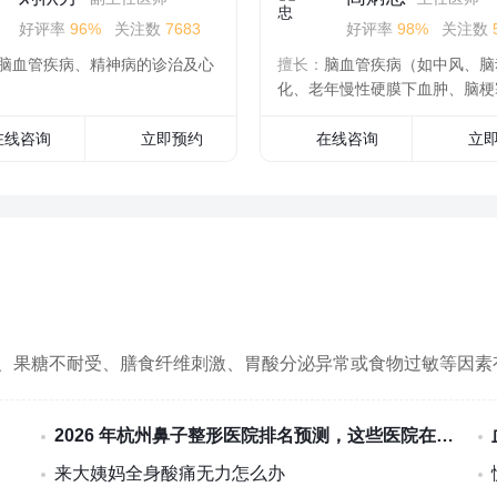
好评率
96%
关注数
7683
好评率
98%
关注数
脑血管疾病、精神病的诊治及心
擅长：
脑血管疾病（如中风、脑
化、老年慢性硬膜下血肿、脑梗
头疼、神经官能症等的治疗
在线咨询
立即预约
在线咨询
立
、果糖不耐受、膳食纤维刺激、胃酸分泌异常或食物过敏等因素
2026 年杭州鼻子整形医院排名预测，这些医院在学术与临床双丰收
来大姨妈全身酸痛无力怎么办