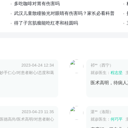
多吃咖啡对胃有伤害吗
武汉儿童散瞳验光对眼睛有伤害吗？家长必看科普
得了子宫肌瘤能吃红枣和桂圆吗
2023-04-24 12:34
祁**（西宁）
妙手仁心/对患者耐心/态度和蔼
就诊医生：
程志坚
医术高明，待病人
2023-04-23 11:35
湛**（洛阳）
医德高尚/医术高明/对患者耐心
就诊医生：
何巧平