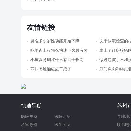
友情链接
男性多少岁性功能开始下降
关于尿液检查的
吃羊肉上火怎么快速下火最有效
患上了红斑狼疮的
小孩发育期吃什么有助于长高
做过包皮手术和
不抹擦脸油痘痘干瘪了
肛门息肉和痔疮
快速导航
苏州
医院主页
医院介绍
导航地
科室导航
医生团队
联系电