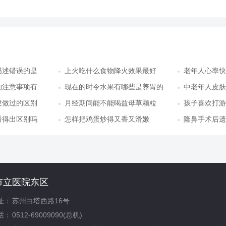
描述错误的是
上火吃什么食物降火效果最好
老年人心率快
注意事项有哪些
现在的时令水果有哪些是养胃的
中老年人皮肤
没做过的区别
月经期间能不能喝益母草颗粒
孩子喜欢打游
看得出区别吗
怎样把鸡蛋炒得又香又滑嫩
隆鼻手术后遗
市立医院东区
址：
苏州白塔西路16号
话：
0512-69009090(总机)