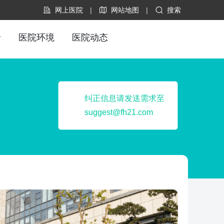
网上医院
|
网站地图
|
搜索
价
医院环境
医院动态
纠正信息请发送需求至
suggest@fh21.com