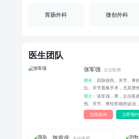
胃肠外科
微创外科
医生团队
张军强
主任医师
擅长：
四肢创伤、关节、脊
位、关节置换手术，尤其擅
简介：
张军强，男，主任医
伤、关节、脊柱疾病的诊治
术，尤其擅长颈...
在线咨询
立即预
陈双庆
主任医师