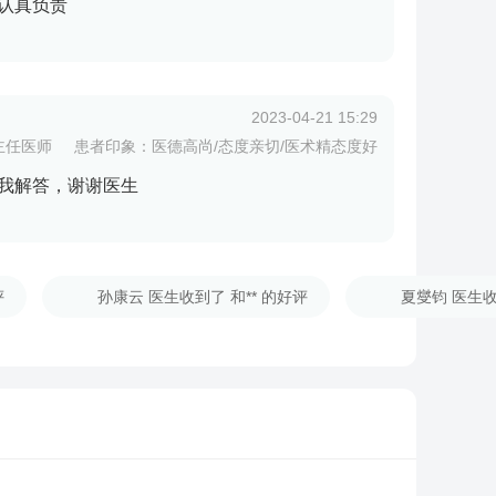
认真负责
2023-04-21 15:29
主任医师
患者印象：医德高尚/态度亲切/医术精态度好
我解答，谢谢医生
评
孙康云 医生收到了 和** 的好评
夏燮钧 医生收