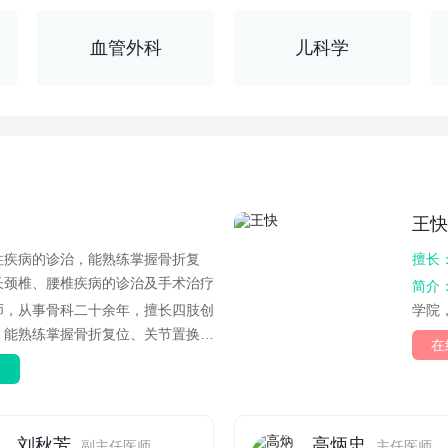
血管外科
儿科学
王快
柱疾病的诊治，能熟练掌握骨折复
擅长
长颈椎、腰椎疾病的诊治及手术治疗
简介
师，从事骨科二十余年，擅长四肢创
学院
，能熟练掌握骨折复位、关节置换手
伤及其
在
约
刘秋芳
高炳忠
副主任医师
主任医师