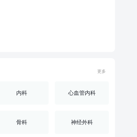
查看全部科室
州市立医院东区
更多
苏州白塔西路16号
内科
心血管内科
12-69009090(总机)
骨科
神经外科