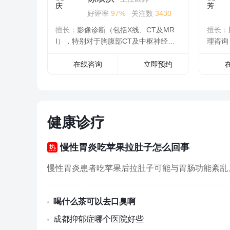
好评率
97%
关注数
3430
擅长：
影像诊断（包括X线、CT及MR
擅长：
I），特别对于胸腹部CT及中枢神经系
理咨询
统MR
在线咨询
立即预约
健康诊疗
慢性胃炎吃苹果拉肚子怎么回事
慢性胃炎患者吃苹果后拉肚子可能与胃肠功能紊乱
喝什么茶可以去口臭啊
成都抑郁症哪个医院好些