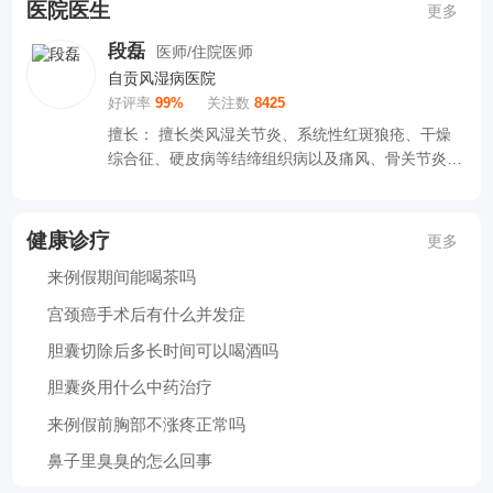
医院医生
更多
段磊
医师/住院医师
自贡风湿病医院
好评率
99%
关注数
8425
擅长： 擅长类风湿关节炎、系统性红斑狼疮、干燥
综合征、硬皮病等结缔组织病以及痛风、骨关节炎、
强直...
健康诊疗
更多
来例假期间能喝茶吗
宫颈癌手术后有什么并发症
胆囊切除后多长时间可以喝酒吗
胆囊炎用什么中药治疗
来例假前胸部不涨疼正常吗
鼻子里臭臭的怎么回事