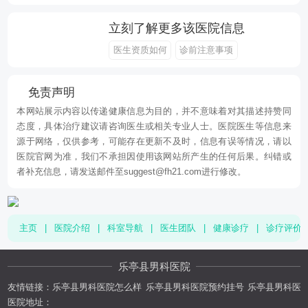
立刻了解更多该医院信息
医生资质如何
诊前注意事项
免责声明
本网站展示内容以传递健康信息为目的，并不意味着对其描述持赞同
态度，具体治疗建议请咨询医生或相关专业人士。医院医生等信息来
源于网络，仅供参考，可能存在更新不及时，信息有误等情况，请以
医院官网为准，我们不承担因使用该网站所产生的任何后果。纠错或
者补充信息，请发送邮件至suggest@fh21.com进行修改。
主页
|
医院介绍
|
科室导航
|
医生团队
|
健康诊疗
|
诊疗评价
乐亭县男科医院
友情链接：
乐亭县男科医院怎么样
乐亭县男科医院预约挂号
乐亭县男科医
医院地址：