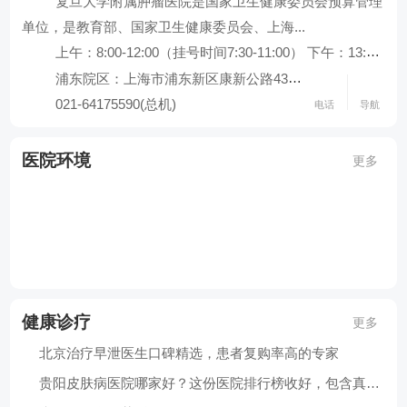
复旦大学附属肿瘤医院是国家卫生健康委员会预算管理
查看全部科室
单位，是教育部、国家卫生健康委员会、上海...
上午：8:00-12:00（挂号时间7:30-11:00） 下午：13:30-17:00（挂号时间13:00-16:00）
浦东院区：上海市浦东新区康新公路4333...
021-64175590(总机)
电话
导航
复旦大学附属肿瘤医院
医院环境
更多
导航地址：浦东院区：上海市浦东新区康新公路4333号||徐汇.
联系电话：021-64175590(总机)
健康诊疗
更多
北京治疗早泄医生口碑精选，患者复购率高的专家
贵阳皮肤病医院哪家好？这份医院排行榜收好，包含真实患者口碑