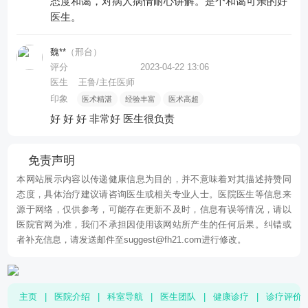
态度和蔼，对病人病情耐心讲解。是个和蔼可亲的好
医生。
魏**
（邢台）
评分
2023-04-22 13:06
医生
王鲁/主任医师
印象
医术精湛
经验丰富
医术高超
好 好 好 非常好 医生很负责
免责声明
本网站展示内容以传递健康信息为目的，并不意味着对其描述持赞同
态度，具体治疗建议请咨询医生或相关专业人士。医院医生等信息来
源于网络，仅供参考，可能存在更新不及时，信息有误等情况，请以
医院官网为准，我们不承担因使用该网站所产生的任何后果。纠错或
者补充信息，请发送邮件至suggest@fh21.com进行修改。
主页
|
医院介绍
|
科室导航
|
医生团队
|
健康诊疗
|
诊疗评价