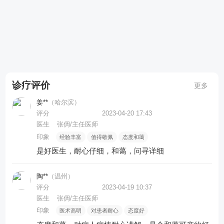
诊疗评价
更多
姜**
（哈尔滨）
评分
2023-04-20 17:43
医生
张倜/主任医师
印象
经验丰富
值得敬佩
态度和蔼
是好医生，耐心仔细，和蔼，问寻详细
陶**
（温州）
评分
2023-04-19 10:37
医生
张倜/主任医师
印象
医术高明
对患者耐心
态度好