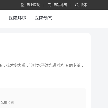
网上医院
|
网站地图
|
搜索
价
医院环境
医院动态
备，技术实力强，诊疗水平达先进,推行专病专治，
博尔塔拉市