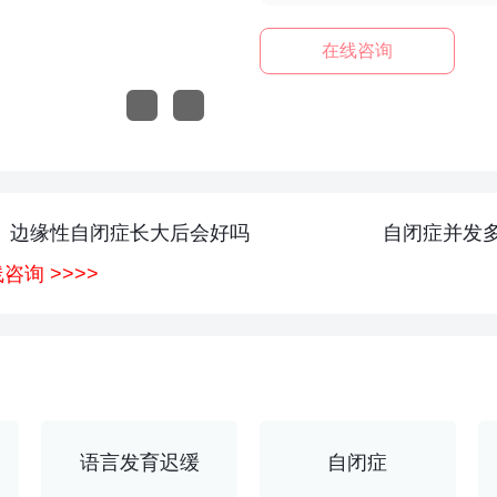
在线咨询
边缘性自闭症长大后会好吗
自闭症并发
询 >>>>
育迟缓
自闭症
困难
孤独症
语言发育迟缓
自闭症