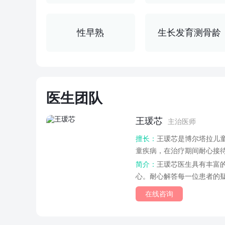
博尔塔拉儿童
性早熟
生长发育测骨龄
医生团队
联系电话：
王瑗芯
主治医师
擅长：
王瑗芯是博尔塔拉儿
童疾病，在治疗期间耐心接
到了很多患者的...
简介：
王瑗芯医生具有丰富
心。耐心解答每一位患者的
在线咨询