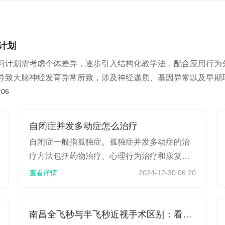
计划
习计划需考虑个体差异，逐步引入结构化教学法，配合应用行为
导致大脑神经发育异常所致，涉及神经递质、基因异常以及早期
:06
自闭症并发多动症怎么治疗
自闭症一般指孤独症。孤独症并发多动症的治
疗方法包括药物治疗、心理行为治疗和康复训
练等。建议患者及时就医，在医生指导下进行
查看详情
2024-12-30 06:20
针对性治疗。1.药物...
南昌全飞秒与半飞秒近视手术区别：看切口