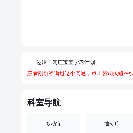
逻辑自闭症宝宝学习计划
患者刚刚咨询过这个问题，点击咨询按钮在线咨
多动症
抽动症
语言发
身高矮小
生长发育测骨龄
学习
科室导航
查看全部科室
多动症
抽动症