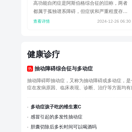
高功能自闭症是阿斯伯格综合征的旧称，两者
都属于孤独谱系障碍，但症状和严重程度存在
差异。阿斯伯格综合征和高功能自闭症均涉及
查看详情
2024-12-26 06:30
大脑神经发育异常，影...
健康诊疗
抽动障碍综合征与多动症
抽动障碍即抽动症，又称为抽动障碍或多动症，是
症在发病原因、临床表现、诊断、治疗等方面均有
多动症孩子吃的维生素C
感冒引起的多发性抽动症
胆囊切除后多长时间可以喝酒吗