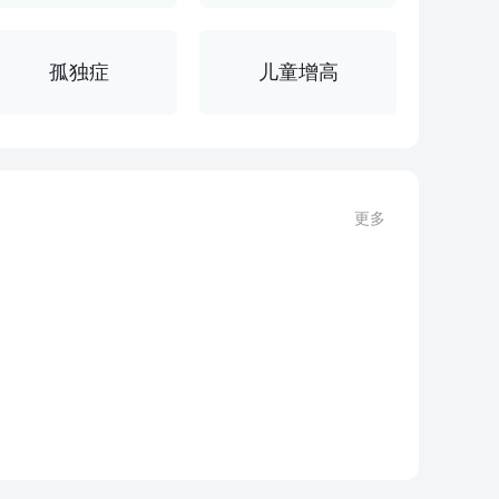
孤独症
儿童增高
更多