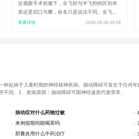
近视眼手术前缀下，全飞秒与半飞秒的区别本
质还是切口与瓣，命名只是说法不同。全飞秒
（SMILE）与半飞秒（FS-LASIK）都是主流激
查看详情
2026-08-08 20:56
光术式，...
一种起病于儿童时期的神经精神疾病。抽动障碍可发生于任何年
所不同。1、发病原因：抽动障碍可因神经递质代谢异常、
抽动症对什么药物过敏
来例假期间能喝茶吗
胆囊炎用什么中药治疗