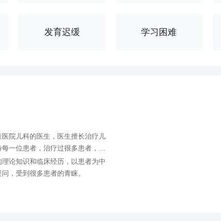
医院
发育迟缓
学习困难
导航地址：新疆维吾尔自治区博尔塔拉市
童医院儿科的医生，医生擅长治疗儿
待每一位患者，治疗过很多患者，受
的理论知识和临床经历，以患者为中
疑问，受到很多患者的青睐。