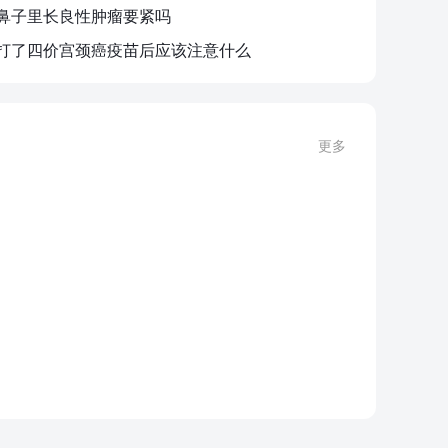
鼻子里长良性肿瘤要紧吗
打了四价宫颈癌疫苗后应该注意什么
更多