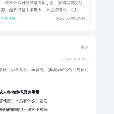
半年从什么时候算是看似小事，算错就前功尽
弃。起算点是手术当天，不是咨询日。征兵对
视力有明确标准，依据应征公民体格检查标
查看详情
2026-08-08 19:49
准，任何一眼裸
更多
2024-12-31 17:30
龄段，以学龄期儿童多见，抽动障碍综合征与多动
成人多动症择思达用量
宫颈癌手术后有什么并发症
来例假前胸部不涨疼正常吗