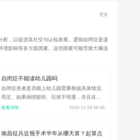
更多
分析，以促进其社交与认知发展。逻辑自闭症是遗
环境影响等多方面因素。这些因素可能导致大脑连
自闭症不能读幼儿园吗
自闭症患者是否能上幼儿园需要根据具体情况
而定。如果病情较轻、症状不明显，并且在老
师的指导下能够配合正常活动，则可以去幼儿
查看详情
2024-12-29 09:49
园上学；但如果病情严...
南昌征兵近视手术半年从哪天算？起算点